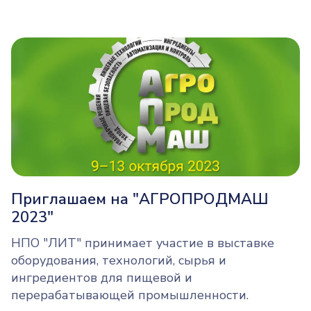
Функциональные файлы cookie
Эти файлы cookie необходимы для сохранения
пользовательских настроек и предпочтений.
Маркетинговые файлы cookie
Эти файлы cookie позволяют адаптировать
рекламные предложения и делать контент
более релевантным для пользователей.
Приглашаем на "АГРОПРОДМАШ
2023"
ПОДТВЕРДИТЬ ВЫБОР
ПРИНЯТЬ ВСЕ
НПО "ЛИТ" принимает участие в выставке
ОТКЛОНИТЬ ВСЕ
оборудования, технологий, сырья и
ингредиентов для пищевой и
перерабатывающей промышленности.